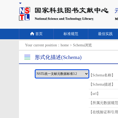
首页
标准规范
最佳实践
Your current position：
home
>
Schema浏览
形式化描述(Schema)
【Schema名称】
【Schema描述】
【url】
【所属元数据规
【在线验证和引