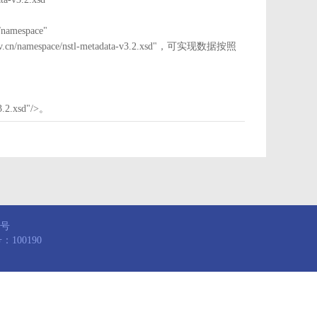
mespace"
nstl.gov.cn/namespace/nstl-metadata-v3.2.xsd"，可实现数据按照
3.2.xsd"/>。
8号
100190