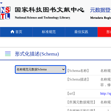
首页
标准规范
最佳实践
形式
形式化描述(Schema)
【Schema名称】
名称规
【Schema描述】
名称规
容，修
【url】
http://
【所属元数据规范】
名称规
【在线验证和引用】
1.