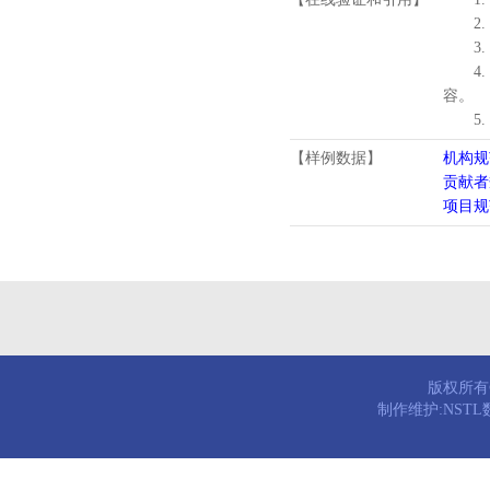
2.
3.
4
容。
5
【样例数据】
机构规
贡献者
项目规
版权所有© 
制作维护:NST