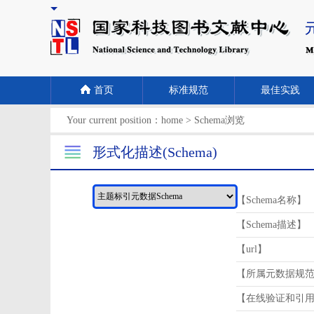
首页
标准规范
最佳实践
Your current position：
home
>
Schema浏览
形式化描述(Schema)
【Schema名称】
【Schema描述】
【url】
【所属元数据规
【在线验证和引