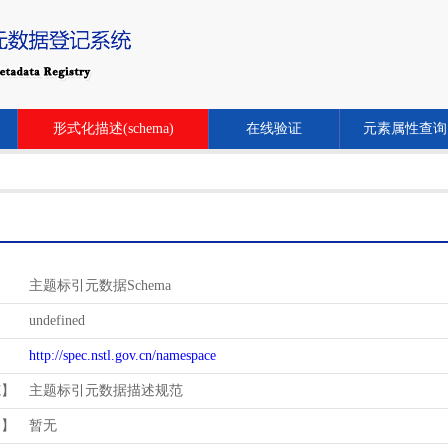
形式化描述(schema)
在线验证
元素属性查询
主题标引元数据Schema
undefined
http://spec.nstl.gov.cn/namespace
范】
主题标引元数据描述规范
用】
暂无