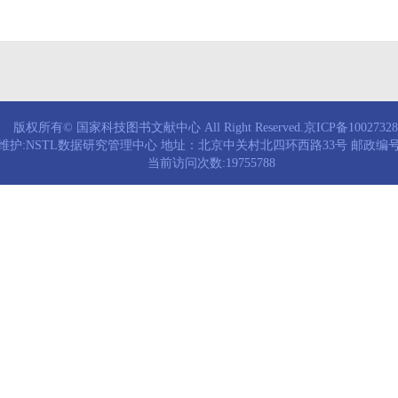
版权所有© 国家科技图书文献中心 All Right Reserved.京ICP备1002732
维护:NSTL数据研究管理中心 地址：北京中关村北四环西路33号 邮政编号：
当前访问次数:19755788