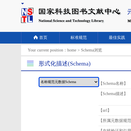
首页
标准规范
最佳实践
Your current position：
home
>
Schema浏览
形式化描述(Schema)
【Schema名称】
【Schema描述】
【url】
【所属元数据规
【在线验证和引