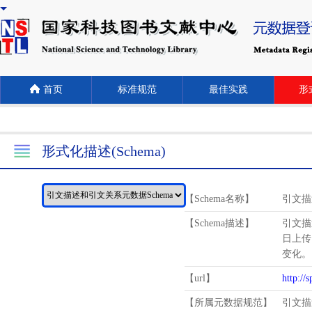
首页
标准规范
最佳实践
形式
形式化描述(Schema)
【Schema名称】
引文描
【Schema描述】
引文描
日上传
变化。
【url】
http://
【所属元数据规范】
引文描