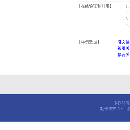
【在线验证和引用】
1.
2.
3.
4
【样例数据】
引文描
被引关
耦合关
版权所有© 
制作维护:NST