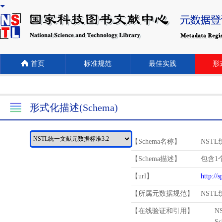
首页
标准规范
最佳实践
形式
形式化描述(Schema)
【Schema名称】
NST
【Schema描述】
包含1个
【url】
http://
【所属元数据规范】
NST
【在线验证和引用】
N
Schema