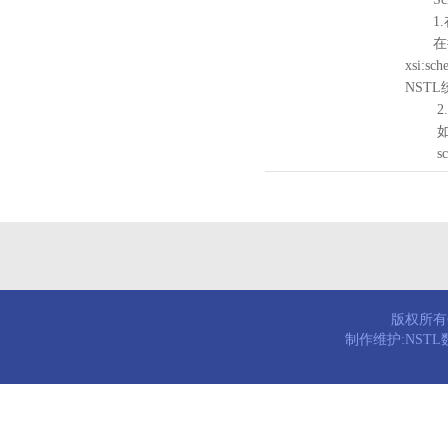
1.
在待验证的
xsi:sc
NST
2.
如需引
schema
版权所有© 
制作维护:NST