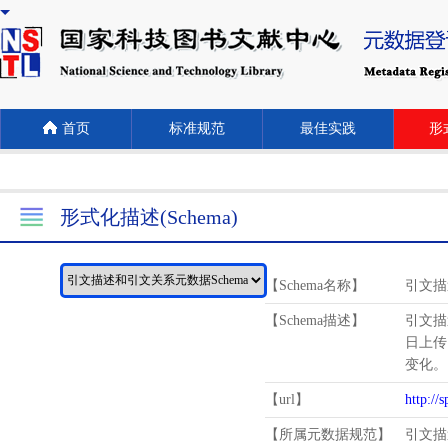
首页
标准规范
最佳实践
形式
形式化描述(Schema)
【Schema名称】
引文描
【Schema描述】
引文描
日上传
变化。
【url】
http://
【所属元数据规范】
引文描