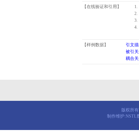
【在线验证和引用】
1.
2.
3.
4
【样例数据】
引文描
被引关
耦合关
版权所有© 
制作维护:NST