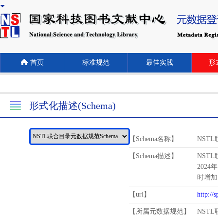
首页
标准规范
最佳实践
形式
形式化描述(Schema)
【Schema名称】
NST
【Schema描述】
NST
2024
时增加
【url】
http://
【所属元数据规范】
NST