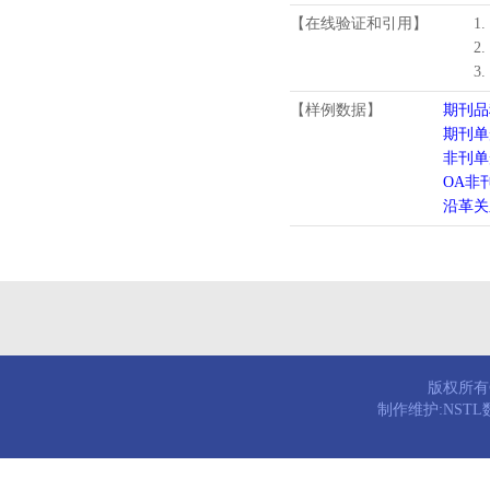
【在线验证和引用】
1
2
3
【样例数据】
期刊品
期刊单
非刊单
OA非
沿革关
版权所有© 
制作维护:NST