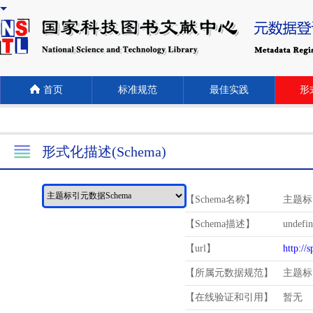
首页
标准规范
最佳实践
形式
形式化描述(Schema)
【Schema名称】
主题标
【Schema描述】
undefi
【url】
http://
【所属元数据规范】
主题标
【在线验证和引用】
暂无