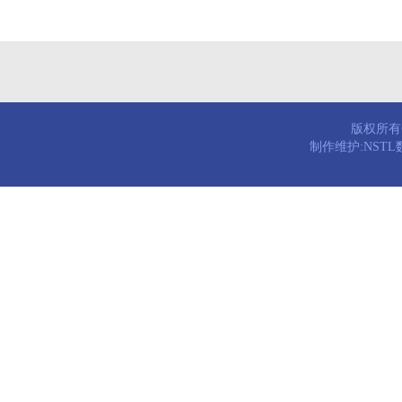
版权所有© 
制作维护:NST