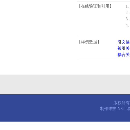
【在线验证和引用】
1.
2.
3.
4
【样例数据】
引文描
被引关
耦合关
版权所有© 
制作维护:NST