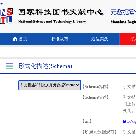
首页
标准规范
最佳实践
形式
形式化描述(Schema)
【Schema名称】
引文描
【Schema描述】
引文描
日上传
变化。
【url】
http://
【所属元数据规范】
引文描