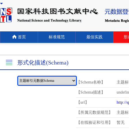
首页
标准规范
最佳实践
形式
形式化描述(Schema)
【Schema名称】
主题标
【Schema描述】
undefi
【url】
http://
【所属元数据规范】
主题标
【在线验证和引用】
暂无