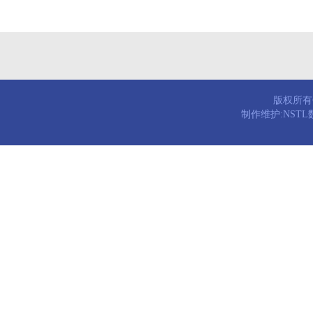
版权所有© 
制作维护:NST