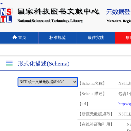
首页
标准规范
最佳实践
形式
形式化描述(Schema)
【Schema名称】
NST
【Schema描述】
包含1个
【url】
http://
【所属元数据规范】
NST
【在线验证和引用】
N
Schema