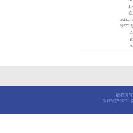
1.
在待验证的
xsi:sc
NST
2.
如需引
schema
版权所有© 
制作维护:NST