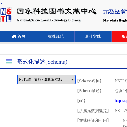
首页
标准规范
最佳实践
形式
形式化描述(Schema)
【Schema名称】
NST
【Schema描述】
包含1个
【url】
http://
【所属元数据规范】
NST
【在线验证和引用】
N
Schema