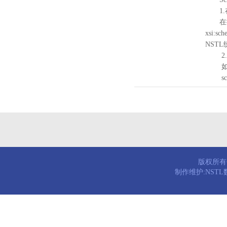
1.
在待验证的
xsi:sc
NST
2.
如需引
schema
版权所有© 
制作维护:NST