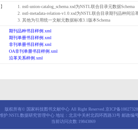
用】
1. nstl-union-catalog_schema.xsd为NSTL联合目录元数据Schema
2. nstl-metadata-relation-v1.0.xsd为NSTL联合目录期刊品种间
3. 其他为引用统一文献元数据标准3.1版本Schema
期刊品种书目样例.xml
期刊单册书目样例.xml
非刊单册书目样例.xml
OA非刊单册书目样例.xml
沿革关系样例.xml
版权所有© 国家科技图书文献中心 All Right Reserved.京ICP备1002732
维护:NSTL数据研究管理中心 地址：北京中关村北四环西路33号 邮政编号：
当前访问次数:19843869