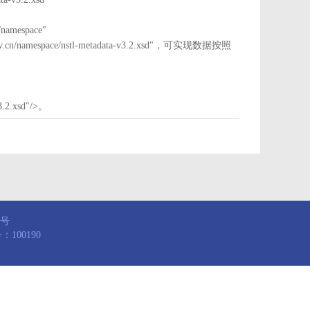
mespace"
nstl.gov.cn/namespace/nstl-metadata-v3.2.xsd"，可实现数据按照
3.2.xsd"/>。
8号
100190