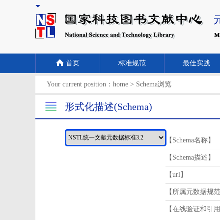
首页
标准规范
最佳实践
Your current position：
home
>
Schema浏览
形式化描述(Schema)
【Schema名称】
【Schema描述】
【url】
【所属元数据规
【在线验证和引