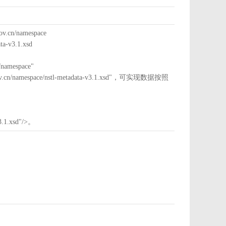
cn/namespace
a-v3.1.xsd
mespace"
nstl.gov.cn/namespace/nstl-metadata-v3.1.xsd"，可实现数据按照
3.1.xsd"/>。