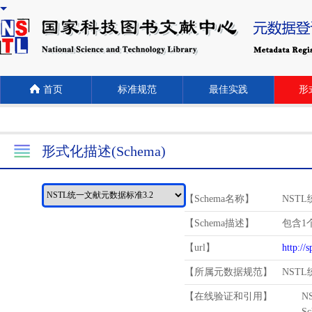
首页
标准规范
最佳实践
形式
形式化描述(Schema)
【Schema名称】
NST
【Schema描述】
包含1个
【url】
http://
【所属元数据规范】
NST
【在线验证和引用】
N
Schema