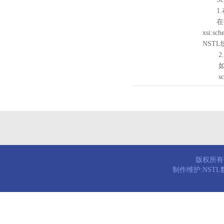
1.
在待验证的
xsi:sc
NST
2.
如需引
schema
版权所有© 
制作维护:NST