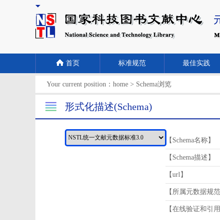
首页
标准规范
最佳实践
Your current position：
home
>
Schema浏览
形式化描述(Schema)
【Schema名称】
【Schema描述】
【url】
【所属元数据规
【在线验证和引