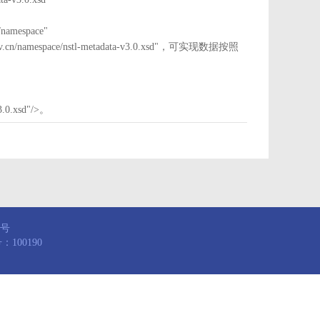
mespace"
nstl.gov.cn/namespace/nstl-metadata-v3.0.xsd"，可实现数据按照
3.0.xsd"/>。
8号
100190