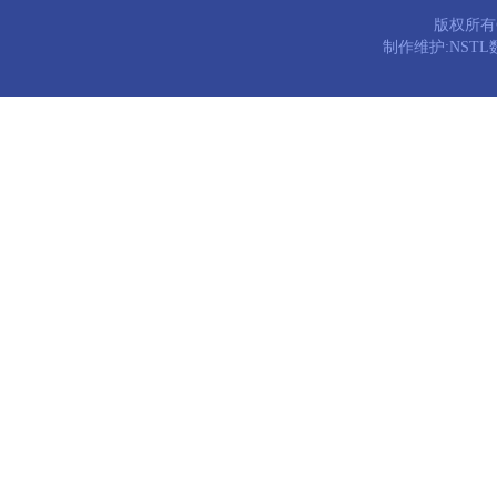
版权所有© 
制作维护:NST