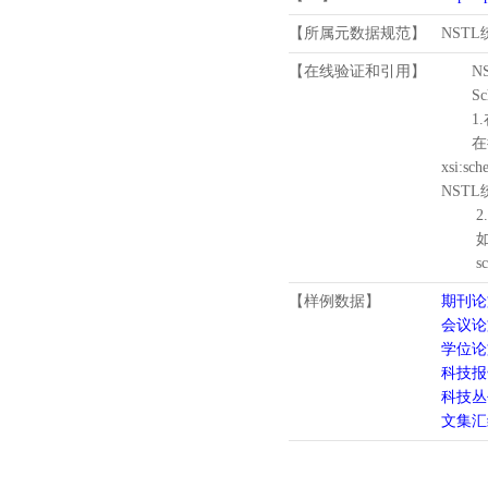
【所属元数据规范】
NST
【在线验证和引用】
N
Schema
1.
在待验证的
xsi:sc
NST
2.
如需引
schema
【样例数据】
期刊论
会议论
学位论
科技报
科技丛
文集汇