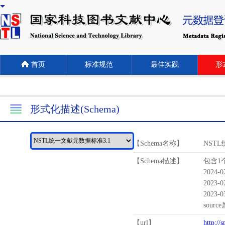
首页
标准规范
最佳实践
形式
形式化描述(Schema)
【Schema名称】
NST
【Schema描述】
包含1个
2024-
2023-
2023-
sour
【url】
http://