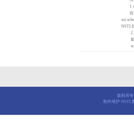
1.
在待验证的
xsi:sc
NST
2.
如需引
schema
版权所有© 
制作维护:NST