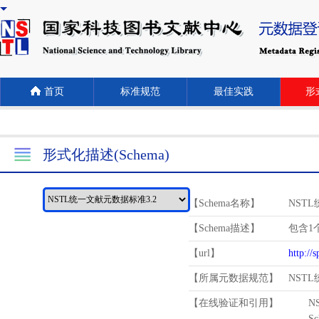
首页
标准规范
最佳实践
形式
形式化描述(Schema)
【Schema名称】
NST
【Schema描述】
包含1个
【url】
http://
【所属元数据规范】
NST
【在线验证和引用】
N
Schema