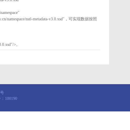
mespace"
nstl.gov.cn/namespace/nstl-metadata-v3.0.xsd"，可实现数据按照
3.0.xsd"/>。
8号
100190