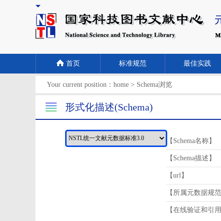
首页
标准规范
最佳实践
Your current position：
home
>
Schema浏览
形式化描述(Schema)
【Schema名称】
【Schema描述】
【url】
【所属元数据规
【在线验证和引