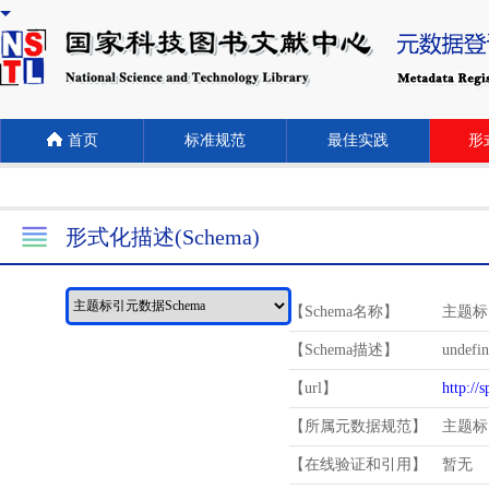
首页
标准规范
最佳实践
形式
形式化描述(Schema)
【Schema名称】
主题标
【Schema描述】
undefi
【url】
http://
【所属元数据规范】
主题标
【在线验证和引用】
暂无