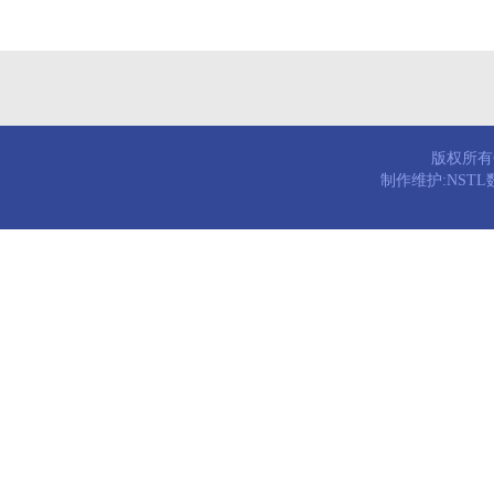
版权所有© 
制作维护:NST