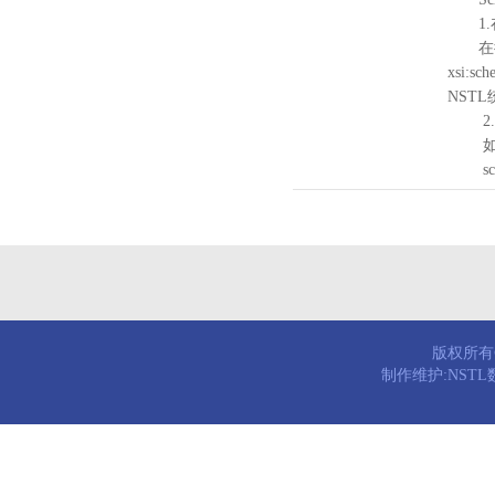
1.
在待验证的
xsi:sc
NST
2.
如需引
schema
版权所有© 
制作维护:NST