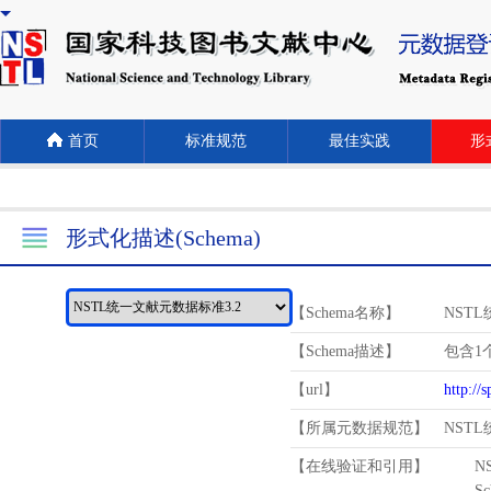
首页
标准规范
最佳实践
形式
形式化描述(Schema)
【Schema名称】
NST
【Schema描述】
包含1个
【url】
http://
【所属元数据规范】
NST
【在线验证和引用】
N
Schema