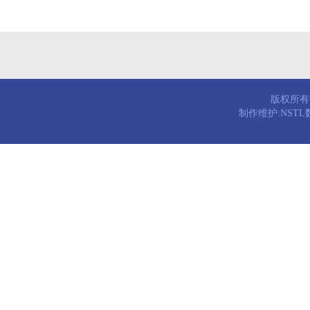
版权所有© 
制作维护:NST