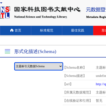
首页
标准规范
最佳实践
形式
形式化描述(Schema)
【Schema名称】
主题标
【Schema描述】
undefi
【url】
http://
【所属元数据规范】
主题标
【在线验证和引用】
暂无