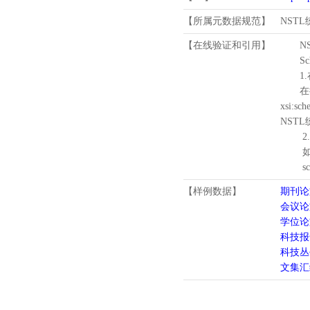
【所属元数据规范】
NST
【在线验证和引用】
N
Schema
1.
在待验证的
xsi:sc
NST
2.
如需引
schema
【样例数据】
期刊论
会议论
学位论
科技报
科技丛
文集汇