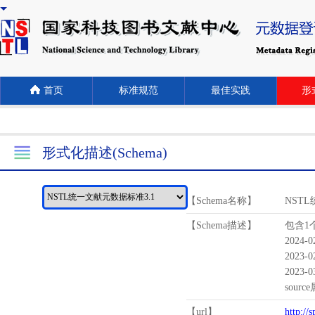
首页
标准规范
最佳实践
形式
形式化描述(Schema)
【Schema名称】
NST
【Schema描述】
包含1个
2024-
2023-
2023-
sour
【url】
http://