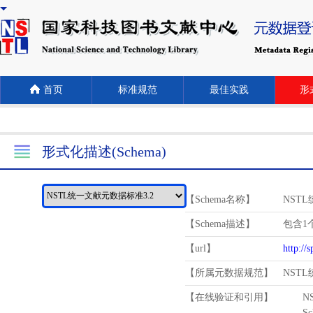
首页
标准规范
最佳实践
形式
形式化描述(Schema)
【Schema名称】
NST
【Schema描述】
包含1个
【url】
http://
【所属元数据规范】
NST
【在线验证和引用】
N
Schema