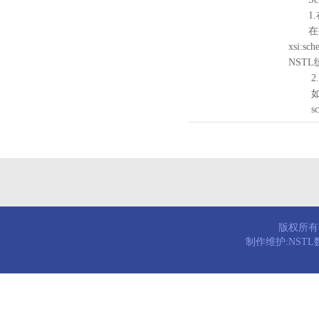
1.
在待验证的
xsi:sc
NST
2.
如需引
schema
版权所有© 
制作维护:NST