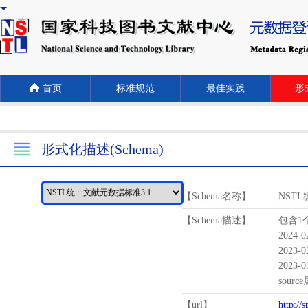
首页
标准规范
最佳实践
形式
形式化描述(Schema)
【Schema名称】
NST
【Schema描述】
包含1个
2024-
2023-
2023-
sour
【url】
http://