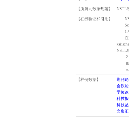
【所属元数据规范】
NST
【在线验证和引用】
N
Schema
1.
在待验证的
xsi:sc
NST
2.
如需引
schema
【样例数据】
期刊论
会议论
学位论
科技报
科技丛
文集汇