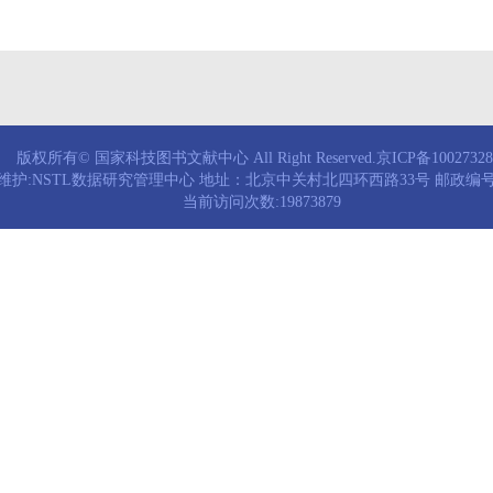
版权所有© 国家科技图书文献中心 All Right Reserved.京ICP备1002732
维护:NSTL数据研究管理中心 地址：北京中关村北四环西路33号 邮政编号：
当前访问次数:19873879