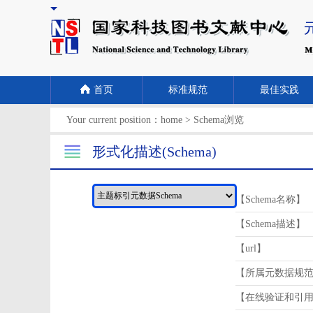
首页
标准规范
最佳实践
Your current position：
home
>
Schema浏览
形式化描述(Schema)
【Schema名称】
【Schema描述】
【url】
【所属元数据规
【在线验证和引