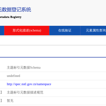
形式化描述(schema)
在线验证
元素属性查询
主题标引元数据Schema
undefined
http://spec.nstl.gov.cn/namespace
范】
主题标引元数据描述规范
用】
暂无