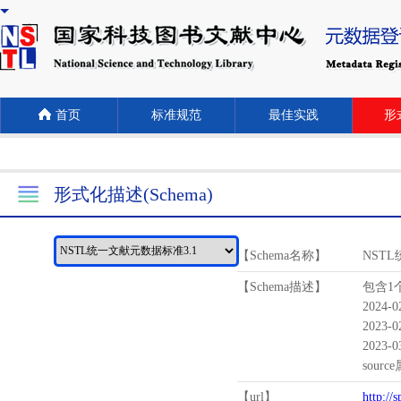
首页
标准规范
最佳实践
形式
形式化描述(Schema)
【Schema名称】
NST
【Schema描述】
包含1个
2024-
2023-
2023-
sour
【url】
http://