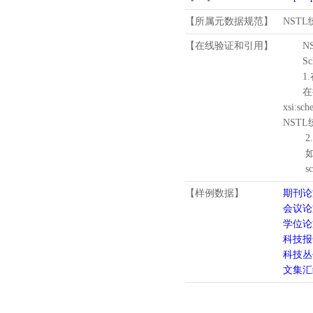
【所属元数据规范】
NST
【在线验证和引用】
N
Schema
1.
在待验证的
xsi:sc
NST
2.
如需引
schema
【样例数据】
期刊论
会议论
学位论
科技报
科技丛
文集汇