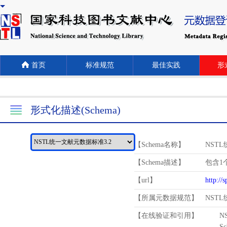
首页
标准规范
最佳实践
形式
形式化描述(Schema)
【Schema名称】
NST
【Schema描述】
包含1个
【url】
http://
【所属元数据规范】
NST
【在线验证和引用】
N
Schema