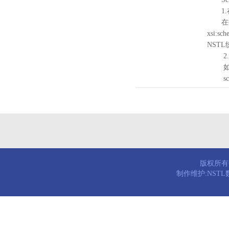
1.
在待验证的
xsi:sc
NST
2.
如需引
schema
版权所有© 
制作维护:NST