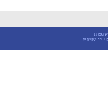
版权所有© 
制作维护:NST