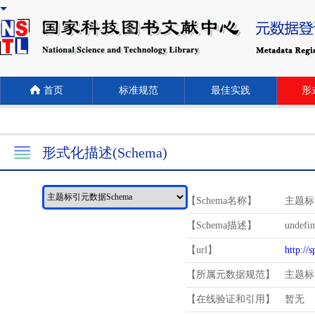
首页
标准规范
最佳实践
形式
形式化描述(Schema)
【Schema名称】
主题标
【Schema描述】
undefi
【url】
http://
【所属元数据规范】
主题标
【在线验证和引用】
暂无