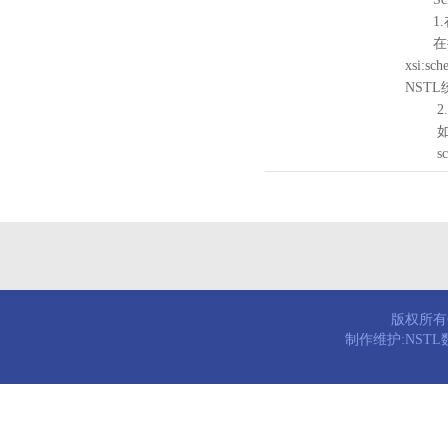
1.
在待验证的
xsi:sc
NST
2.
如需引
schema
版权所有© 
制作维护:NST