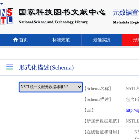
首页
标准规范
最佳实践
形式
形式化描述(Schema)
【Schema名称】
NST
【Schema描述】
包含1个
【url】
http://
【所属元数据规范】
NST
【在线验证和引用】
N
Schema