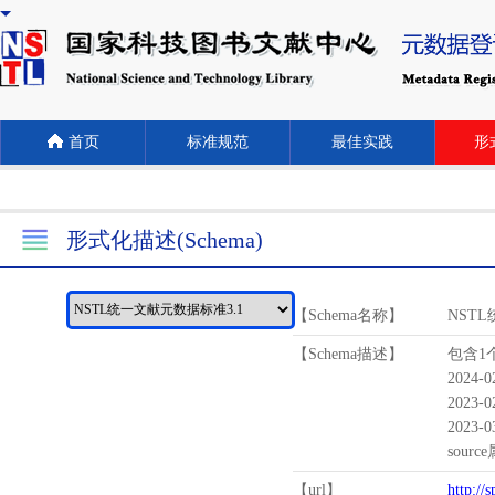
首页
标准规范
最佳实践
形式
形式化描述(Schema)
【Schema名称】
NST
【Schema描述】
包含1个
2024-
2023-
2023-
sour
【url】
http://