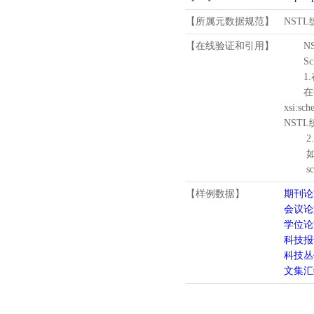
【所属元数据规范】
NST
【在线验证和引用】
N
Schema
1.
在待验证的
xsi:sc
NST
2.
如需引
schema
【样例数据】
期刊论
会议论
学位论
科技报
科技丛
文集汇