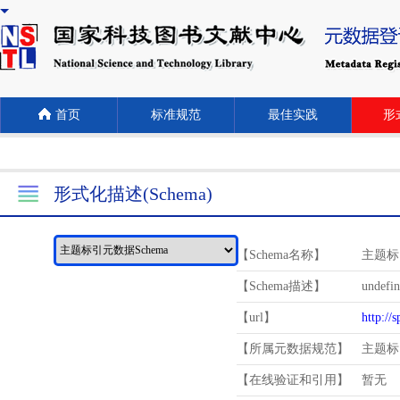
首页
标准规范
最佳实践
形式
形式化描述(Schema)
【Schema名称】
主题标
【Schema描述】
undefi
【url】
http://
【所属元数据规范】
主题标
【在线验证和引用】
暂无