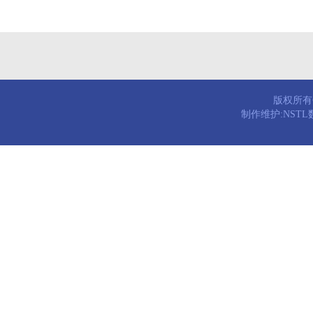
版权所有© 
制作维护:NST