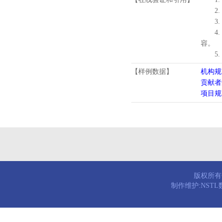
2.
3.
4
容。
5
【样例数据】
机构规
贡献者
项目规
版权所有© 
制作维护:NST