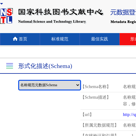
首页
标准规范
最佳实践
形式
形式化描述(Schema)
【Schema名称】
名称规
【Schema描述】
名称规
容，修
【url】
http://
【所属元数据规范】
名称规
【在线验证和引用】
1.