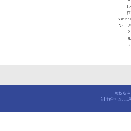
1.
在待验证的
xsi:sc
NST
2.
如需引
schema
版权所有© 
制作维护:NST