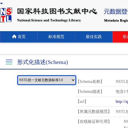
首页
标准规范
最佳实践
形式
形式化描述(Schema)
【Schema名称】
NST
【Schema描述】
包含1个
【url】
http://
【所属元数据规范】
NST
【在线验证和引用】
N
Schema