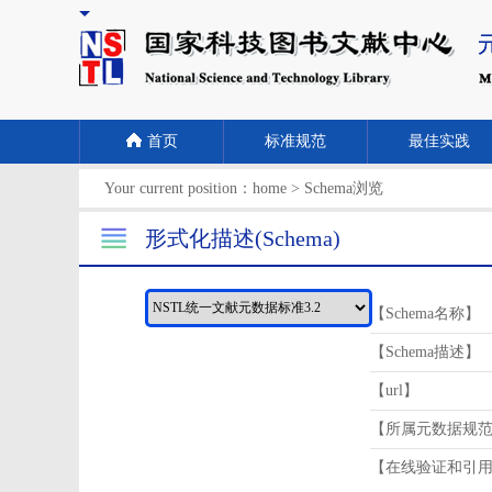
首页
标准规范
最佳实践
Your current position：
home
>
Schema浏览
形式化描述(Schema)
【Schema名称】
【Schema描述】
【url】
【所属元数据规
【在线验证和引