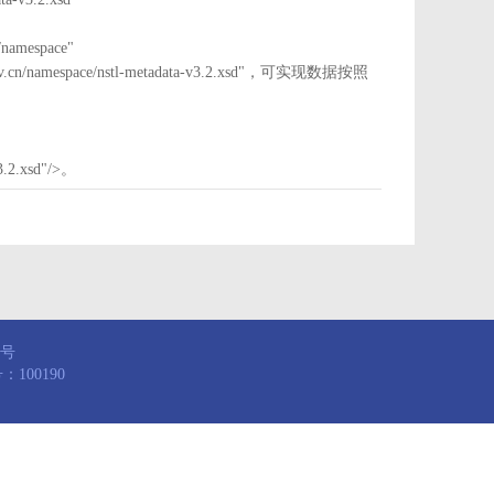
mespace"
nstl.gov.cn/namespace/nstl-metadata-v3.2.xsd"，可实现数据按照
3.2.xsd"/>。
8号
100190