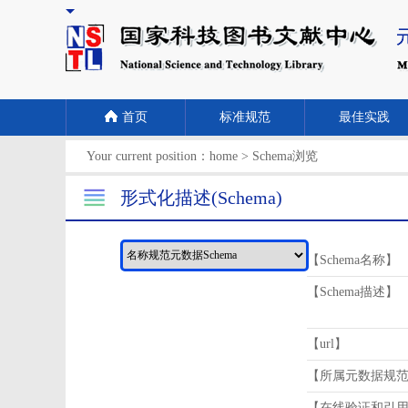
首页
标准规范
最佳实践
Your current position：
home
>
Schema浏览
形式化描述(Schema)
【Schema名称】
【Schema描述】
【url】
【所属元数据规
【在线验证和引