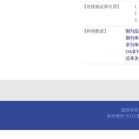
【在线验证和引用】
1
2
3
【样例数据】
期刊品
期刊单
非刊单
OA非
沿革关
版权所有© 
制作维护:NST