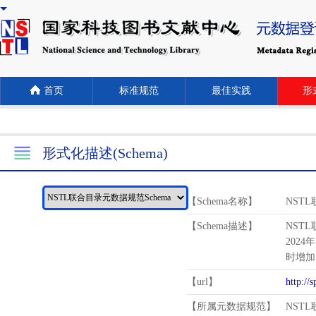
首页
标准规范
最佳实践
形式
形式化描述(Schema)
【Schema名称】
NST
【Schema描述】
NST
2024
时增加
【url】
http://
【所属元数据规范】
NST