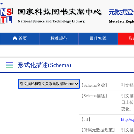
首页
标准规范
最佳实践
形式
形式化描述(Schema)
【Schema名称】
引文描
【Schema描述】
引文描
日上传
变化。
【url】
http://
【所属元数据规范】
引文描