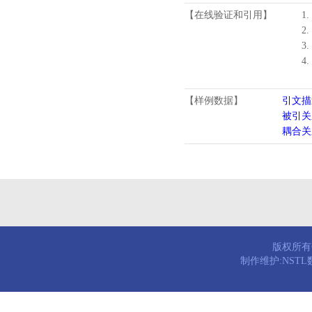
【在线验证和引用】
1.
2.
3.
4
【样例数据】
引文描
被引关
耦合关
版权所有© 
制作维护:NST