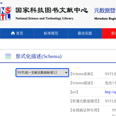
首页
标准规范
最佳实践
形式
形式化描述(Schema)
【Schema名称】
NST
【Schema描述】
包含1个
【url】
http://
【所属元数据规范】
NST
【在线验证和引用】
N
Schema