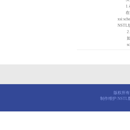
1.
在待验证的
xsi:sc
NST
2.
如需引
schema
版权所有© 
制作维护:NST