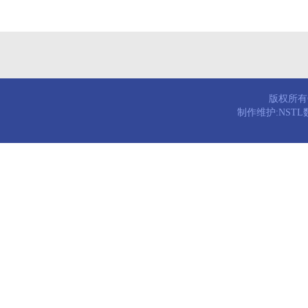
版权所有© 
制作维护:NST