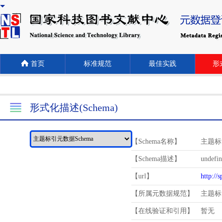
首页
标准规范
最佳实践
形式
形式化描述(Schema)
【Schema名称】
主题标
【Schema描述】
undefi
【url】
http://
【所属元数据规范】
主题标
【在线验证和引用】
暂无