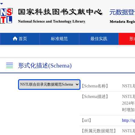
首页
标准规范
最佳实践
形式
形式化描述(Schema)
【Schema名称】
NST
【Schema描述】
NST
2024
时增加
【url】
http://
【所属元数据规范】
NST