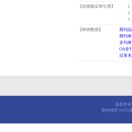
【在线验证和引用】
1
2
3
【样例数据】
期刊品
期刊单
非刊单
OA非
沿革关
版权所有© 
制作维护:NST