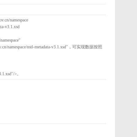
cn/namespace
a-v3.1.xsd
mespace"
nstl.gov.cn/namespace/nstl-metadata-v3.1.xsd"，可实现数据按照
3.1.xsd"/>。