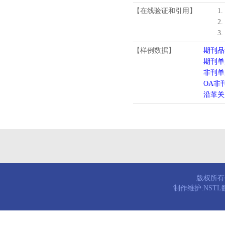
【在线验证和引用】
1
2
3
【样例数据】
期刊品
期刊单
非刊单
OA非
沿革关
版权所有© 
制作维护:NST