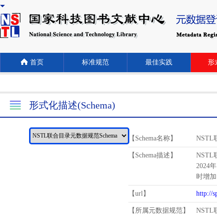
首页
标准规范
最佳实践
形式
形式化描述(Schema)
【Schema名称】
NST
【Schema描述】
NST
2024
时增加
【url】
http://
【所属元数据规范】
NST