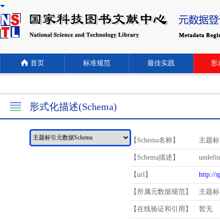
首页
标准规范
最佳实践
形式
形式化描述(Schema)
【Schema名称】
主题标
【Schema描述】
undefi
【url】
http://
【所属元数据规范】
主题标
【在线验证和引用】
暂无