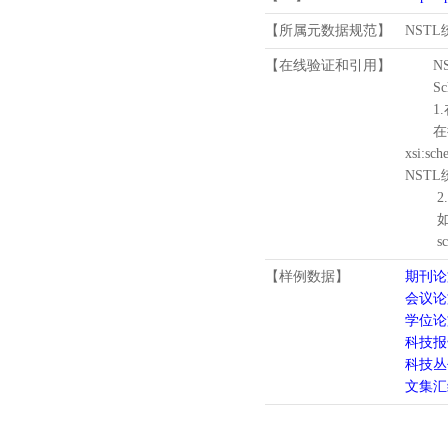
【所属元数据规范】
NST
【在线验证和引用】
N
Schema
1.
在待验证的
xsi:sc
NST
2.
如需引
schema
【样例数据】
期刊论
会议论
学位论
科技报
科技丛
文集汇