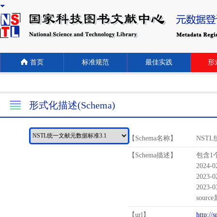
首页
标准规范
最佳实践
形式
形式化描述(Schema)
【Schema名称】
NST
【Schema描述】
包含1个
2024-
2023-
2023-
sour
【url】
http://