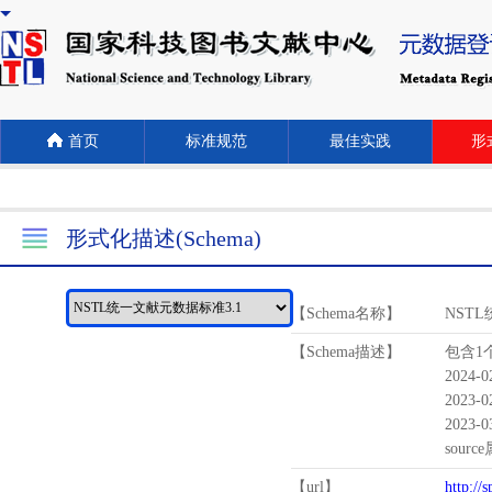
首页
标准规范
最佳实践
形式
形式化描述(Schema)
【Schema名称】
NST
【Schema描述】
包含1个
2024-
2023-
2023-
sour
【url】
http://