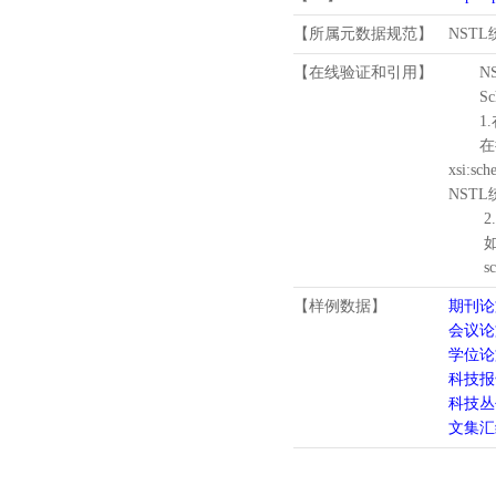
【所属元数据规范】
NST
【在线验证和引用】
N
Schema
1.
在待验证的
xsi:sc
NST
2.
如需引
schema
【样例数据】
期刊论
会议论
学位论
科技报
科技丛
文集汇