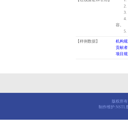
2.
3.
4
容。
5
【样例数据】
机构规
贡献者
项目规
版权所有© 
制作维护:NST