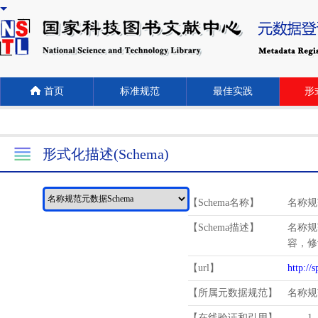
首页
标准规范
最佳实践
形式
形式化描述(Schema)
【Schema名称】
名称规
【Schema描述】
名称规
容，修
【url】
http://
【所属元数据规范】
名称规
【在线验证和引用】
1.